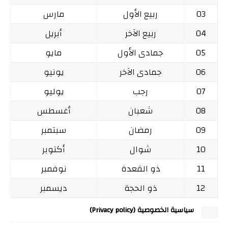
03
ربيع الأول
مارس
04
ربيع الآخر
أبريل
05
جمادى الأول
مايو
06
جمادى الآخر
يونيو
07
رجب
يوليو
08
شعبان
أغسطس
09
رمضان
سبتمبر
10
شوال
أكتوبر
11
ذو القعدة
نوفمبر
12
ذو الحجة
ديسمبر
سياسية الخصوصية (Privacy policy)