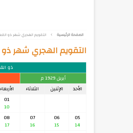
الصفحة الرئيسية
التقويم الهجري شهر ذو القعدة 7
التقويم الهجري شهر ذو الق
ذو القعد
أبريل 1929 م
الأحد
الإثنين
الثلاثاء
الأربعاء
01
10
08
07
06
05
17
16
15
14