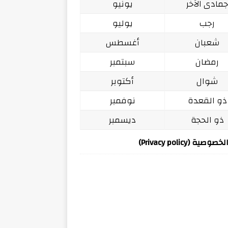
مادى الآخر
يونيو
رجب
يوليو
شعبان
أغسطس
رمضان
سبتمبر
شوال
أكتوبر
ذو القعدة
نوفمبر
ذو الحجة
ديسمبر
ة (Privacy policy)