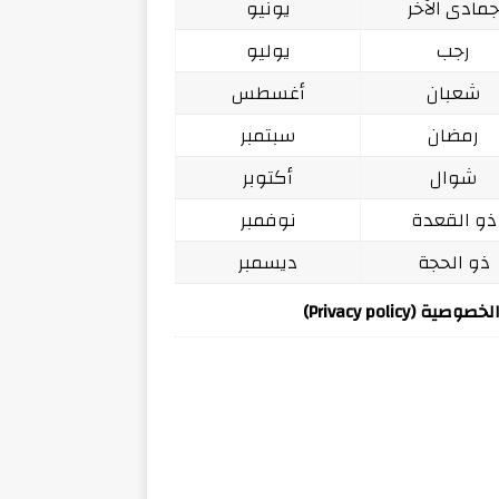
مادى الآخر
يونيو
رجب
يوليو
شعبان
أغسطس
رمضان
سبتمبر
شوال
أكتوبر
ذو القعدة
نوفمبر
ذو الحجة
ديسمبر
ة (Privacy policy)