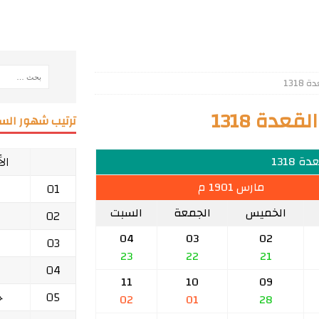
131
عدة 1318
ترتيب شهور السن
ال
ة 1318
مارس 1901 م
01
الخميس
الجمعة
السبت
02
04
03
02
03
23
22
21
04
11
10
09
05
ج
02
01
28