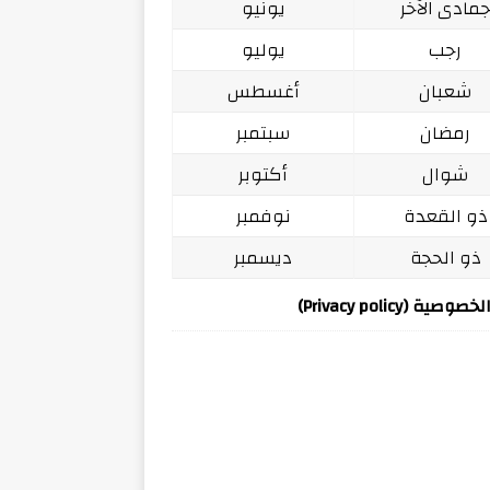
مادى الآخر
يونيو
رجب
يوليو
شعبان
أغسطس
رمضان
سبتمبر
شوال
أكتوبر
ذو القعدة
نوفمبر
ذو الحجة
ديسمبر
ة (Privacy policy)