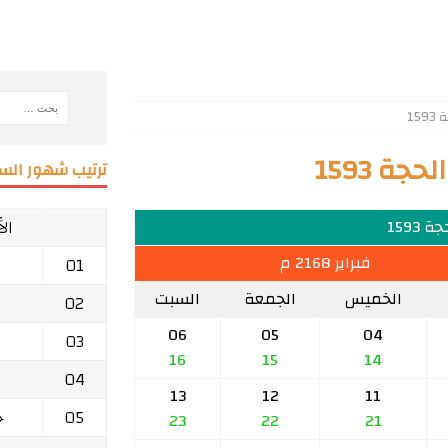
15
ة 1593
ترتيب شهور السن
ال
 1593
فبراير 2168 م
01
الخميس
الجمعة
السبت
02
06
05
04
03
16
15
14
04
13
12
11
05
ج
23
22
21