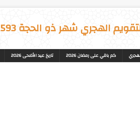
تقويم الهجري شهر ذو الحجة 1593
لهجري
كم باقي على رمضان 2026
تاريخ عيد الأضحى 2026