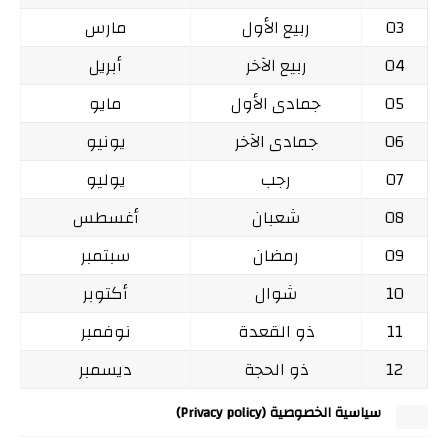
03
ربيع الأول
مارس
04
ربيع الآخر
أبريل
05
جمادى الأول
مايو
06
جمادى الآخر
يونيو
07
رجب
يوليو
08
شعبان
أغسطس
09
رمضان
سبتمبر
10
شوال
أكتوبر
11
ذو القعدة
نوفمبر
12
ذو الحجة
ديسمبر
سياسية الخصوصية (Privacy policy)