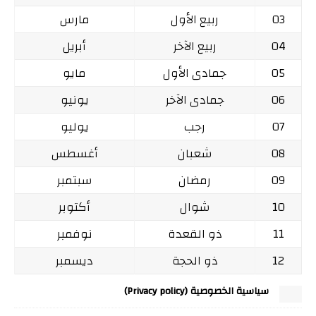
03
ربيع الأول
مارس
04
ربيع الآخر
أبريل
05
جمادى الأول
مايو
06
جمادى الآخر
يونيو
07
رجب
يوليو
08
شعبان
أغسطس
09
رمضان
سبتمبر
10
شوال
أكتوبر
11
ذو القعدة
نوفمبر
12
ذو الحجة
ديسمبر
سياسية الخصوصية (Privacy policy)