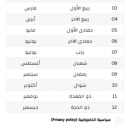
03
ربيع الأول
مارس
04
ربيع الآخر
أبريل
05
جمادى الأول
مايو
06
جمادى الآخر
يونيو
07
رجب
يوليو
08
شعبان
أغسطس
09
رمضان
سبتمبر
10
شوال
أكتوبر
11
ذو القعدة
نوفمبر
12
ذو الحجة
ديسمبر
سياسية الخصوصية (Privacy policy)