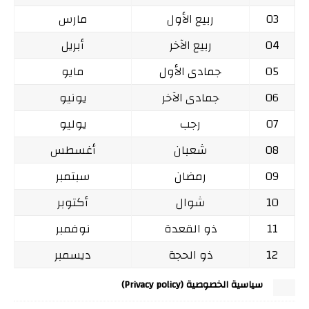
03
ربيع الأول
مارس
04
ربيع الآخر
أبريل
05
جمادى الأول
مايو
06
جمادى الآخر
يونيو
07
رجب
يوليو
08
شعبان
أغسطس
09
رمضان
سبتمبر
10
شوال
أكتوبر
11
ذو القعدة
نوفمبر
12
ذو الحجة
ديسمبر
سياسية الخصوصية (Privacy policy)