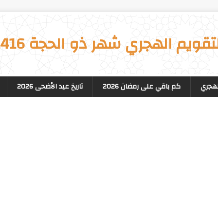
تقويم الهجري شهر ذو الحجة 1416
لهجري
كم باقي على رمضان 2026
تاريخ عيد الأضحى 2026