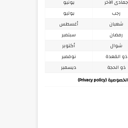
مادى الآخر
يونيو
رجب
يوليو
شعبان
أغسطس
رمضان
سبتمبر
شوال
أكتوبر
ذو القعدة
نوفمبر
ذو الحجة
ديسمبر
ة (Privacy policy)