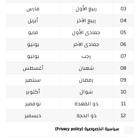
03
ربيع الأول
مارس
04
ربيع الآخر
أبريل
05
جمادى الأول
مايو
06
جمادى الآخر
يونيو
07
رجب
يوليو
08
شعبان
أغسطس
09
رمضان
سبتمبر
10
شوال
أكتوبر
11
ذو القعدة
نوفمبر
12
ذو الحجة
ديسمبر
سياسية الخصوصية (Privacy policy)