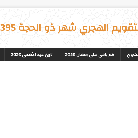
تقويم الهجري شهر ذو الحجة 1395
لهجري
كم باقي على رمضان 2026
تاريخ عيد الأضحى 2026