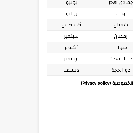
مادى الآخر
يونيو
رجب
يوليو
شعبان
أغسطس
رمضان
سبتمبر
شوال
أكتوبر
ذو القعدة
نوفمبر
ذو الحجة
ديسمبر
ة (Privacy policy)