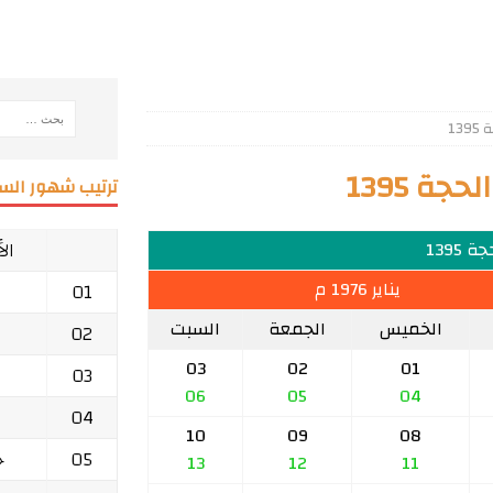
13
ة 1395
ترتيب شهور السن
ال
 1395
يناير 1976 م
01
الخميس
الجمعة
السبت
02
03
02
01
03
06
05
04
04
10
09
08
05
ج
13
12
11