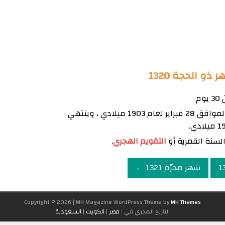
و الحجة 1320
يبدأ شهر ذو الحجة 1320 يوم السبت الموافق 28 فبراير لعام 1903 ميلادي ، وينتهي
السنة القمرية أو
التقويم الهجري
.
شهر محرّم 1321 ←
Copyright © 2026 | MH Magazine WordPress Theme by
MH Themes
التاريخ الهجري في :
مصر
|
الكويت
|
السعودية