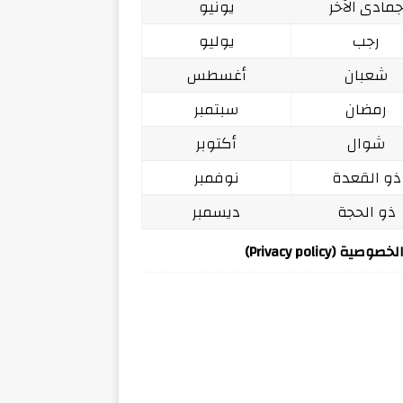
مادى الآخر
يونيو
رجب
يوليو
شعبان
أغسطس
رمضان
سبتمبر
شوال
أكتوبر
ذو القعدة
نوفمبر
ذو الحجة
ديسمبر
ة (Privacy policy)