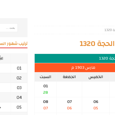
13
ة 1320
ترتيب شهور السن
ال
 1320
مارس 1903 م
01
الخميس
الجمعة
السبت
02
01
03
28
04
08
07
06
05
ج
07
06
05