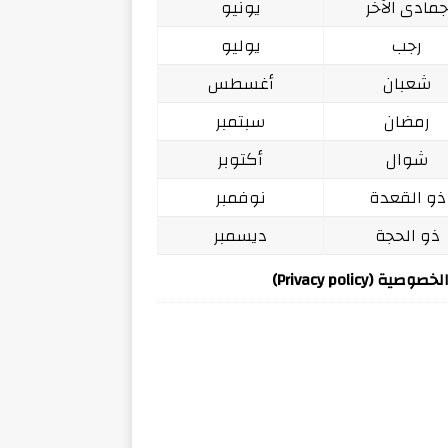
مادى الآخر
يونيو
رجب
يوليو
شعبان
أغسطس
رمضان
سبتمبر
شوال
أكتوبر
ذو القعدة
نوفمبر
ذو الحجة
ديسمبر
ة (Privacy policy)