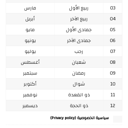
03
ربيع الأول
مارس
04
ربيع الآخر
أبريل
05
جمادى الأول
مايو
06
جمادى الآخر
يونيو
07
رجب
يوليو
08
شعبان
أغسطس
09
رمضان
سبتمبر
10
شوال
أكتوبر
11
ذو القعدة
نوفمبر
12
ذو الحجة
ديسمبر
سياسية الخصوصية (Privacy policy)