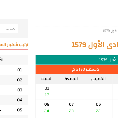
 1579
الأول 1579
ترتيب شهور السن
ال
ول 1579
ديسمبر 2153 م
01
الخميس
الجمعة
السبت
02
01
03
17
04
08
07
06
05
ج
24
23
22