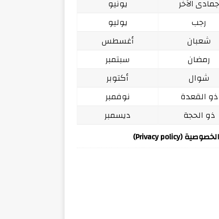
مادى الآخر
يونيو
رجب
يوليو
شعبان
أغسطس
رمضان
سبتمبر
شوال
أكتوبر
ذو القعدة
نوفمبر
ذو الحجة
ديسمبر
ة (Privacy policy)