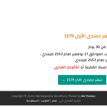
مادى الأول 1579
يبدأ شهر جمادى الأول 1579 يوم السبت الموافق 17 نوفمبر لعام 2153 ميلادي ،
سنة القمرية أو
التقويم الهجري
.
شهر جمادى الآخر 1579 ←
Copyright © 2026 | MH Magazine WordPress Theme by
MH Themes
التاريخ الهجري في :
مصر
|
الكويت
|
السعودية