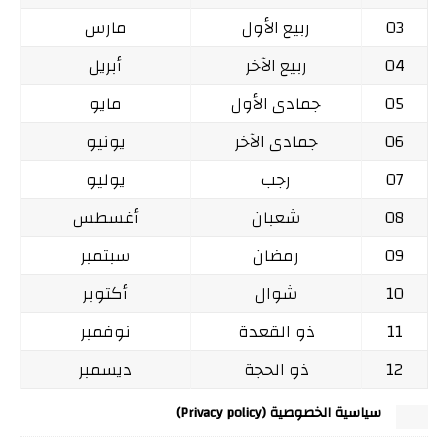
03
ربيع الأول
مارس
04
ربيع الآخر
أبريل
05
جمادى الأول
مايو
06
جمادى الآخر
يونيو
07
رجب
يوليو
08
شعبان
أغسطس
09
رمضان
سبتمبر
10
شوال
أكتوبر
11
ذو القعدة
نوفمبر
12
ذو الحجة
ديسمبر
سياسية الخصوصية (Privacy policy)