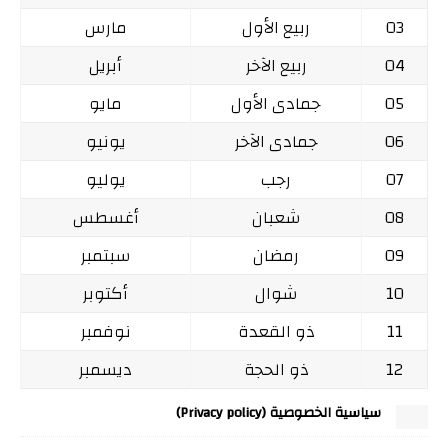
03
ربيع الأول
مارس
04
ربيع الآخر
أبريل
05
جمادى الأول
مايو
06
جمادى الآخر
يونيو
07
رجب
يوليو
08
شعبان
أغسطس
09
رمضان
سبتمبر
10
شوال
أكتوبر
11
ذو القعدة
نوفمبر
12
ذو الحجة
ديسمبر
سياسية الخصوصية (Privacy policy)