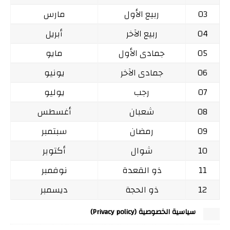
03
ربيع الأول
مارس
04
ربيع الآخر
أبريل
05
جمادى الأول
مايو
06
جمادى الآخر
يونيو
07
رجب
يوليو
08
شعبان
أغسطس
09
رمضان
سبتمبر
10
شوال
أكتوبر
11
ذو القعدة
نوفمبر
12
ذو الحجة
ديسمبر
سياسية الخصوصية (Privacy policy)