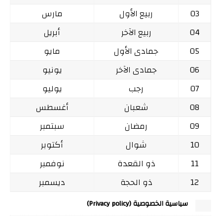
03
ربيع الأول
مارس
04
ربيع الآخر
أبريل
05
جمادى الأول
مايو
06
جمادى الآخر
يونيو
07
رجب
يوليو
08
شعبان
أغسطس
09
رمضان
سبتمبر
10
شوال
أكتوبر
11
ذو القعدة
نوفمبر
12
ذو الحجة
ديسمبر
سياسية الخصوصية (Privacy policy)