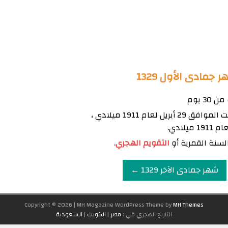
مادى الأول 1329
يبدأ شهر جمادى الأول 1329 يوم السبت الموافق 29 أبريل لعام 1911 ميلادي ،
سنة القمرية أو
التقويم الهجري
.
شهر جمادى الآخر 1329 ←
Copyright © 2026 | MH Magazine WordPress Theme by
MH Themes
التاريخ الهجري في :
مصر
|
الكويت
|
السعودية