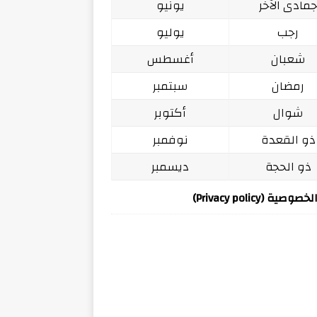
مادى الآخر
يونيو
رجب
يوليو
شعبان
أغسطس
رمضان
سبتمبر
شوال
أكتوبر
ذو القعدة
نوفمبر
ذو الحجة
ديسمبر
ة (Privacy policy)