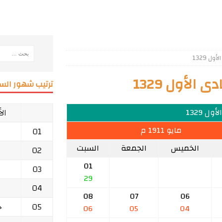
 1329
الأول 1329
ترتيب شهور السن
ال
ول 1329
مايو 1911 م
01
الخميس
الجمعة
السبت
02
01
03
29
04
08
07
06
05
ج
06
05
04