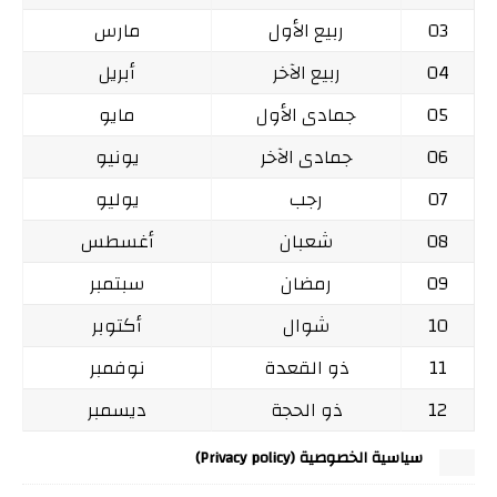
03
ربيع الأول
مارس
04
ربيع الآخر
أبريل
05
جمادى الأول
مايو
06
جمادى الآخر
يونيو
07
رجب
يوليو
08
شعبان
أغسطس
09
رمضان
سبتمبر
10
شوال
أكتوبر
11
ذو القعدة
نوفمبر
12
ذو الحجة
ديسمبر
سياسية الخصوصية (Privacy policy)