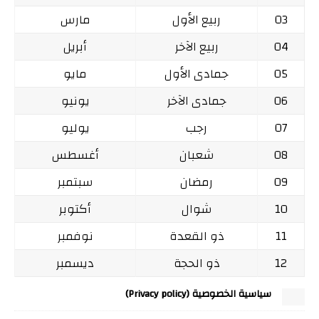
03
ربيع الأول
مارس
04
ربيع الآخر
أبريل
05
جمادى الأول
مايو
06
جمادى الآخر
يونيو
07
رجب
يوليو
08
شعبان
أغسطس
09
رمضان
سبتمبر
10
شوال
أكتوبر
11
ذو القعدة
نوفمبر
12
ذو الحجة
ديسمبر
سياسية الخصوصية (Privacy policy)