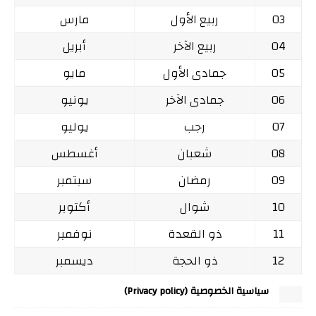
03
ربيع الأول
مارس
04
ربيع الآخر
أبريل
05
جمادى الأول
مايو
06
جمادى الآخر
يونيو
07
رجب
يوليو
08
شعبان
أغسطس
09
رمضان
سبتمبر
10
شوال
أكتوبر
11
ذو القعدة
نوفمبر
12
ذو الحجة
ديسمبر
سياسية الخصوصية (Privacy policy)