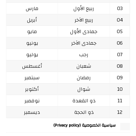
03
ربيع الأول
مارس
04
ربيع الآخر
أبريل
05
جمادى الأول
مايو
06
جمادى الآخر
يونيو
07
رجب
يوليو
08
شعبان
أغسطس
09
رمضان
سبتمبر
10
شوال
أكتوبر
11
ذو القعدة
نوفمبر
12
ذو الحجة
ديسمبر
سياسية الخصوصية (Privacy policy)