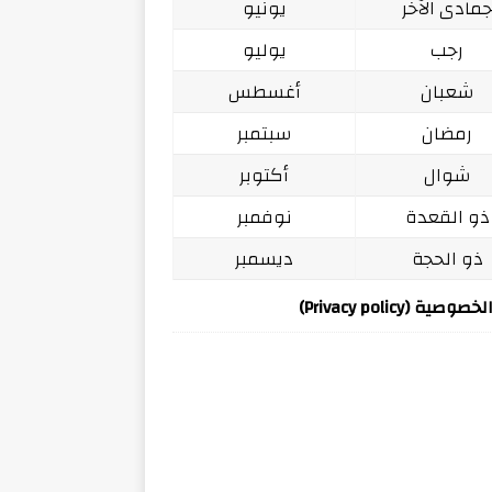
مادى الآخر
يونيو
رجب
يوليو
شعبان
أغسطس
رمضان
سبتمبر
شوال
أكتوبر
ذو القعدة
نوفمبر
ذو الحجة
ديسمبر
ة (Privacy policy)