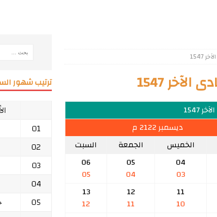
 1547
لآخر 1547
ترتيب شهور السن
ال
خر 1547
ديسمبر 2122 م
01
الخميس
الجمعة
السبت
02
06
05
04
03
05
04
03
04
13
12
11
05
ج
12
11
10