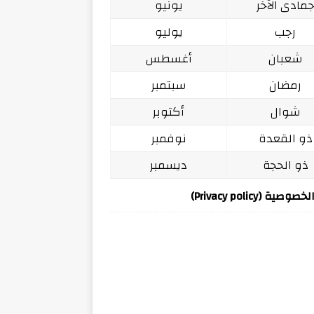
مادى الآخر
يونيو
رجب
يوليو
شعبان
أغسطس
رمضان
سبتمبر
شوال
أكتوبر
ذو القعدة
نوفمبر
ذو الحجة
ديسمبر
ة (Privacy policy)