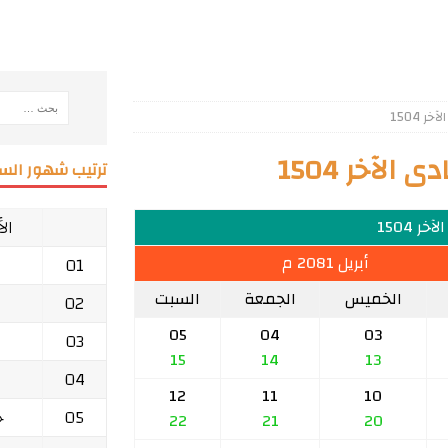
 1504
لآخر 1504
ترتيب شهور السن
ال
ر 1504
أبريل 2081 م
01
الخميس
الجمعة
السبت
02
05
04
03
03
15
14
13
04
12
11
10
05
ج
22
21
20