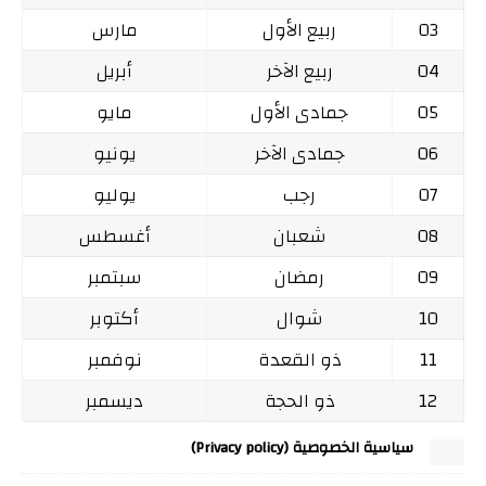
03
ربيع الأول
مارس
04
ربيع الآخر
أبريل
05
جمادى الأول
مايو
06
جمادى الآخر
يونيو
07
رجب
يوليو
08
شعبان
أغسطس
09
رمضان
سبتمبر
10
شوال
أكتوبر
11
ذو القعدة
نوفمبر
12
ذو الحجة
ديسمبر
سياسية الخصوصية (Privacy policy)