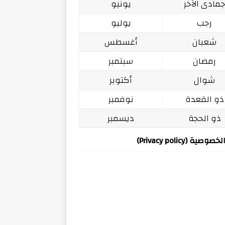
مادى الآخر
يونيو
رجب
يوليو
شعبان
أغسطس
رمضان
سبتمبر
شوال
أكتوبر
ذو القعدة
نوفمبر
ذو الحجة
ديسمبر
ة (Privacy policy)