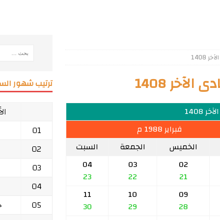
 1408
لآخر 1408
ترتيب شهور السن
ال
ر 1408
فبراير 1988 م
01
الخميس
الجمعة
السبت
02
04
03
02
03
23
22
21
04
11
10
09
05
ج
30
29
28