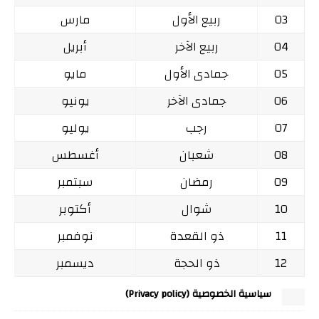
03
ربيع الأول
مارس
04
ربيع الآخر
أبريل
05
جمادى الأول
مايو
06
جمادى الآخر
يونيو
07
رجب
يوليو
08
شعبان
أغسطس
09
رمضان
سبتمبر
10
شوال
أكتوبر
11
ذو القعدة
نوفمبر
12
ذو الحجة
ديسمبر
سياسية الخصوصية (Privacy policy)