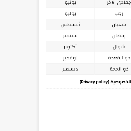
مادى الآخر
يونيو
رجب
يوليو
شعبان
أغسطس
رمضان
سبتمبر
شوال
أكتوبر
ذو القعدة
نوفمبر
ذو الحجة
ديسمبر
ة (Privacy policy)