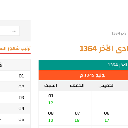
 1364
لآخر 1364
ترتيب شهور السن
ال
ر 1364
يونيو 1945 م
01
الخميس
الجمعة
السبت
02
01
03
12
04
08
07
06
05
ج
19
18
17