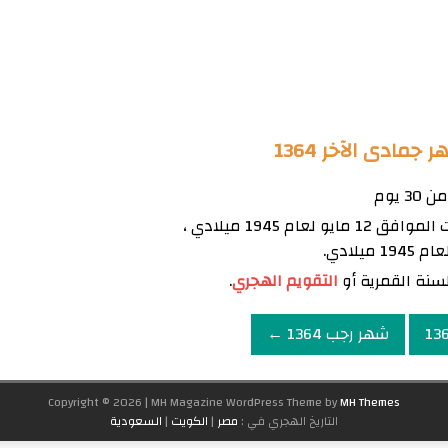
ادى الآخر 1364
يبدأ شهر جمادى الآخر 1364 يوم السبت الموافق 12 مايو لعام 1945 ميلادي ،
سنة القمرية أو
التقويم الهجري
.
شهر رجب 1364 ←
Copyright © 2026 | MH Magazine WordPress Theme by
MH Themes
التاريخ الهجري في :
مصر
|
الكويت
|
السعودية