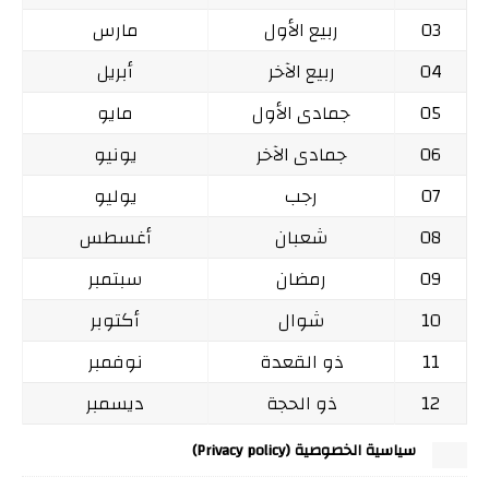
03
ربيع الأول
مارس
04
ربيع الآخر
أبريل
05
جمادى الأول
مايو
06
جمادى الآخر
يونيو
07
رجب
يوليو
08
شعبان
أغسطس
09
رمضان
سبتمبر
10
شوال
أكتوبر
11
ذو القعدة
نوفمبر
12
ذو الحجة
ديسمبر
سياسية الخصوصية (Privacy policy)