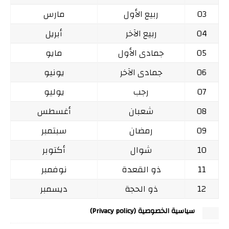
03
ربيع الأول
مارس
04
ربيع الآخر
أبريل
05
جمادى الأول
مايو
06
جمادى الآخر
يونيو
07
رجب
يوليو
08
شعبان
أغسطس
09
رمضان
سبتمبر
10
شوال
أكتوبر
11
ذو القعدة
نوفمبر
12
ذو الحجة
ديسمبر
سياسية الخصوصية (Privacy policy)