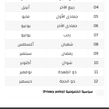
04
ربيع الآخر
أبريل
05
جمادى الأول
مايو
06
جمادى الآخر
يونيو
07
رجب
يوليو
08
شعبان
أغسطس
09
رمضان
سبتمبر
10
شوال
أكتوبر
11
ذو القعدة
نوفمبر
12
ذو الحجة
ديسمبر
سياسية الخصوصية (Privacy policy)