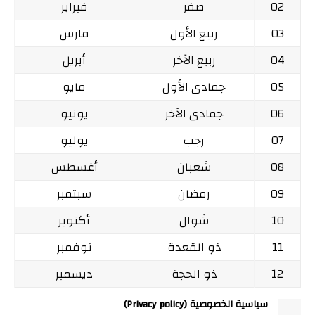
02
صفر
فبراير
03
ربيع الأول
مارس
04
ربيع الآخر
أبريل
05
جمادى الأول
مايو
06
جمادى الآخر
يونيو
07
رجب
يوليو
08
شعبان
أغسطس
09
رمضان
سبتمبر
10
شوال
أكتوبر
11
ذو القعدة
نوفمبر
12
ذو الحجة
ديسمبر
سياسية الخصوصية (Privacy policy)