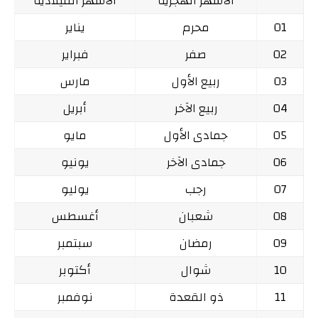
الأشهر الهجرية
الأشهر الميلادية
01
محرم
يناير
02
صفر
فبراير
03
ربيع الأول
مارس
04
ربيع الآخر
أبريل
05
جمادى الأول
مايو
06
جمادى الآخر
يونيو
07
رجب
يوليو
08
شعبان
أغسطس
09
رمضان
سبتمبر
10
شوال
أكتوبر
11
ذو القعدة
نوفمبر