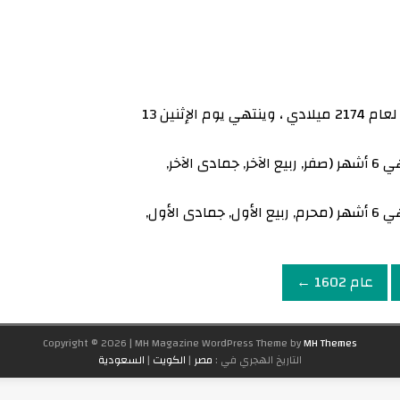
يبدأ عام 1601 يوم الجمعة 25 نوفمبر لعام 2174 ميلادي ، وينتهي يوم الإثنين 13
عدد شهور التى تحتوي على 29 يوم هي 6 أشهر (صفر, ربيع الآخر, جمادى الآخر,
عدد شهور التى تحتوي على 30 يوم هي 6 أشهر (محرم, ربيع الأول, جمادى الأول,
عام 1602 ←
Copyright © 2026 | MH Magazine WordPress Theme by
MH Themes
التاريخ الهجري في :
مصر
|
الكويت
|
السعودية