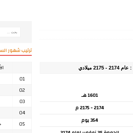
ترتيب شهور السن
ال
01
02
1601 هـ
03
2174 - 2175 م
04
354 يوم
05
ج
الجمعة 25 نوفمبر لعام 2174