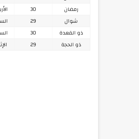
رمضان
30
الأربعاء 
شوال
29
السبت 75
ذو القعدة
30
السبت 75
ذو الحجة
29
الإثنين 5