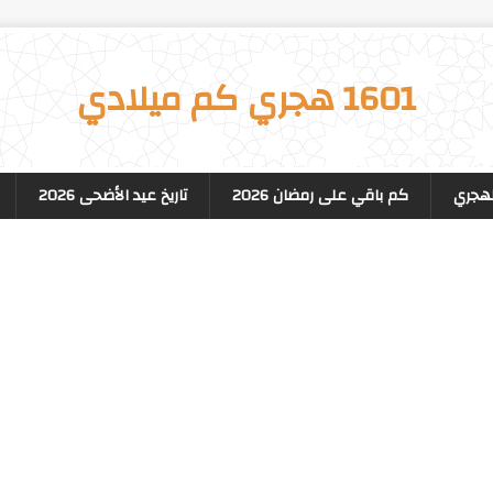
1601 هجري كم ميلادي
لهجري
كم باقي على رمضان 2026
تاريخ عيد الأضحى 2026