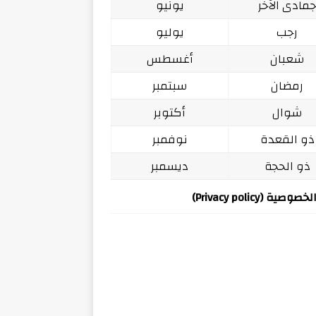
مادى الآخر
يونيو
رجب
يوليو
شعبان
أغسطس
رمضان
سبتمبر
شوال
أكتوبر
ذو القعدة
نوفمبر
ذو الحجة
ديسمبر
ة (Privacy policy)