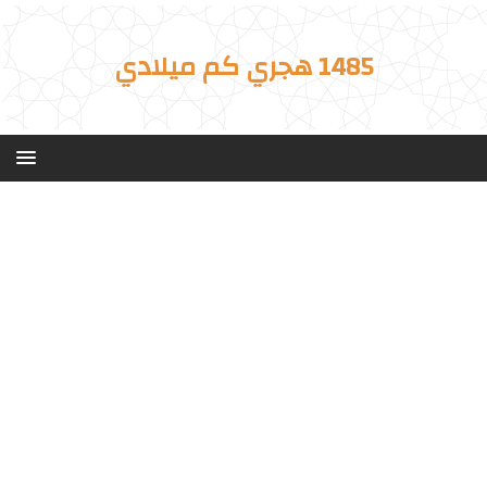
1485 هجري كم ميلادي