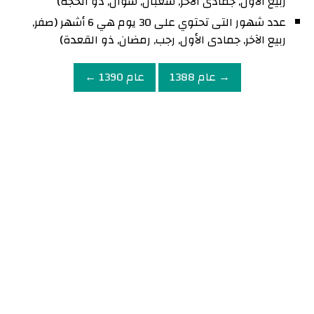
ربيع الأول, جمادى الآخر, شعبان, شوال, ذو الحجة)
عدد شهور التى تحتوي على 30 يوم هي 6 أشهر (صفر,
ربيع الآخر, جمادى الأول, رجب, رمضان, ذو القعدة)
→ عام 1388
عام 1390 ←