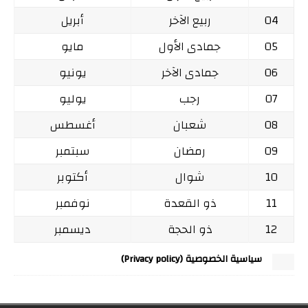
04
ربيع الآخر
أبريل
05
جمادى الأول
مايو
06
جمادى الآخر
يونيو
07
رجب
يوليو
08
شعبان
أغسطس
09
رمضان
سبتمبر
10
شوال
أكتوبر
11
ذو القعدة
نوفمبر
12
ذو الحجة
ديسمبر
سياسية الخصوصية (Privacy policy)