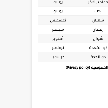
مادى الآخر
يونيو
رجب
يوليو
شعبان
أغسطس
رمضان
سبتمبر
شوال
أكتوبر
ذو القعدة
نوفمبر
ذو الحجة
ديسمبر
ة (Privacy policy)