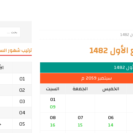
14
ول 1482
ترتيب شهور السن
ال
 1482
سبتمبر 2059 م
01
الخميس
الجمعة
السبت
02
01
03
09
04
08
07
06
05
ج
16
15
14