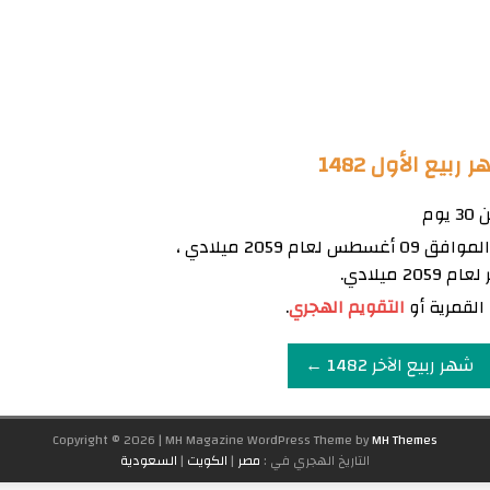
ع الأول 1482
يبدأ شهر ربيع الأول 1482 يوم السبت الموافق 09 أغسطس لعام 2059 ميلادي ،
القمرية أو
التقويم الهجري
.
شهر ربيع الآخر 1482 ←
Copyright © 2026 | MH Magazine WordPress Theme by
MH Themes
التاريخ الهجري في :
مصر
|
الكويت
|
السعودية