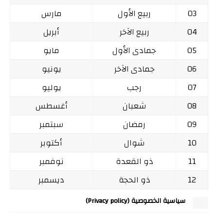
03
ربيع الأول
مارس
04
ربيع الآخر
أبريل
05
جمادى الأول
مايو
06
جمادى الآخر
يونيو
07
رجب
يوليو
08
شعبان
أغسطس
09
رمضان
سبتمبر
10
شوال
أكتوبر
11
ذو القعدة
نوفمبر
12
ذو الحجة
ديسمبر
سياسية الخصوصية (Privacy policy)