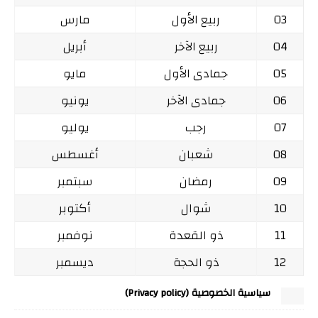
03
ربيع الأول
مارس
04
ربيع الآخر
أبريل
05
جمادى الأول
مايو
06
جمادى الآخر
يونيو
07
رجب
يوليو
08
شعبان
أغسطس
09
رمضان
سبتمبر
10
شوال
أكتوبر
11
ذو القعدة
نوفمبر
12
ذو الحجة
ديسمبر
سياسية الخصوصية (Privacy policy)