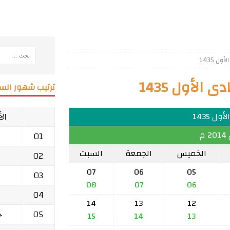
 1435
الأول 1435
ترتيب شهور السن
ال
ول 1435
م
01
الخميس
الجمعة
السبت
02
07
06
05
03
08
07
06
04
14
13
12
05
ج
15
14
13