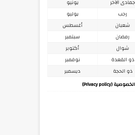
مادى الآخر
يونيو
رجب
يوليو
شعبان
أغسطس
رمضان
سبتمبر
شوال
أكتوبر
ذو القعدة
نوفمبر
ذو الحجة
ديسمبر
ة (Privacy policy)