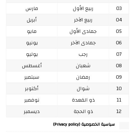
03
ربيع الأول
مارس
04
ربيع الآخر
أبريل
05
جمادى الأول
مايو
06
جمادى الآخر
يونيو
07
رجب
يوليو
08
شعبان
أغسطس
09
رمضان
سبتمبر
10
شوال
أكتوبر
11
ذو القعدة
نوفمبر
12
ذو الحجة
ديسمبر
سياسية الخصوصية (Privacy policy)